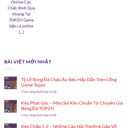
Online Cực
Chất, Rinh Quà
Khủng Tại
TOPZO Game
bắn cá online
[...]
BÀI VIẾT MỚI NHẤT
Tỷ Lệ Bóng Đá Châu Âu Siêu Hấp Dẫn Trên Cổng
Game Topzo
Chức năng bình luận bị tắt
ở
Tỷ
Lệ
Kèo Phạt Góc – Mẹo Soi Kèo Chuẩn Từ Chuyên Gia
Bóng
Bóng Đá TOPZO
Đá
Chức năng bình luận bị tắt
ở
Châu
Kèo
Âu
Phạt
Kèo Chấp 1-2 – Những Câu Hỏi Thường Gặp Về
Siêu