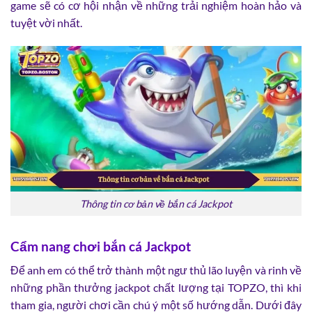
game sẽ có cơ hội nhận về những trải nghiệm hoàn hảo và
tuyệt vời nhất.
Thông tin cơ bản về bắn cá Jackpot
Cẩm nang chơi bắn cá Jackpot
Để anh em có thể trở thành một ngư thủ lão luyện và rinh về
những phần thưởng jackpot chất lượng tại TOPZO, thì khi
tham gia, người chơi cần chú ý một số hướng dẫn. Dưới đây