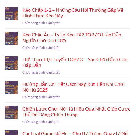
Kèo
Âu
Phạt
Kèo Chấp 1-2 – Những Câu Hỏi Thường Gặp Về
Siêu
Góc
Hấp
Hình Thức Kèo Này
–
Dẫn
Chức năng bình luận bị tắt
ở
Mẹo
Trên
Kèo
Soi
Cổng
Chấp
Kèo Châu Âu – Tỷ Lệ Kèo 1X2 TOPZO Hấp Dẫn
Kèo
Game
1-
Chuẩn
Người Chơi Cá Cược
Topzo
2
Từ
Chức năng bình luận bị tắt
ở
–
Chuyên
Kèo
Những
Gia
Châu
Thể Thao Trực Tuyến TOPZO – Sân Chơi Đỉnh Cao
Câu
Bóng
Âu
Hỏi
Hấp Dẫn
Đá
–
Thường
TOPZO
Chức năng bình luận bị tắt
ở
Tỷ
Gặp
Thể
Lệ
Về
Thao
Hướng Dẫn Chi Tiết Cách Nạp Rút Tiền Khi Chơi
Kèo
Hình
Trực
1X2
Nổ Hũ 2025
Thức
Tuyến
TOPZO
Kèo
Chức năng bình luận bị tắt
ở
TOPZO
Hấp
Này
Hướng
–
Dẫn
Dẫn
Chiến Lược Chơi Nổ Hũ Hiệu Quả Nhất Giúp Cược
Sân
Người
Chi
Chơi
Thủ Dễ Dàng Chiến Thắng
Chơi
Tiết
Đỉnh
Cá
Chức năng bình luận bị tắt
ở
Cách
Cao
Cược
Chiến
Nạp
Hấp
Lược
Các Loại Game Nổ Hũ – Chơi Là Trúng, Quay Là Nổ
Rút
Dẫn