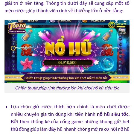
giải trí ở nền tảng. Thông tin dưới đây sẽ cung cấp một số
mẹo cược giúp thành viên rinh về thưởng lớn ở nền tảng:
Chiến thuật giúp rinh thưởng lớn khi chơi nổ hũ siêu tốc
Lựa chọn giờ cược thích hợp chính là mẹo chơi được
nhiều chuyên gia tin dùng khi tiến hành
nổ hũ siêu tốc
.
Bởi theo thống kê của cổng game những khung giờ bet
thủ đông giúp làm đầy hũ nhanh chóng mở ra cơ hội nổ hũ