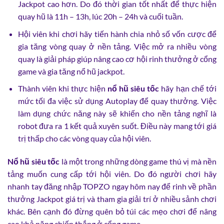
Jackpot cao hơn. Do đó thời gian tốt nhất để thực hiện
quay hũ là 11h – 13h, lúc 20h – 24h và cuối tuần.
Hội viên khi chơi hãy tiến hành chia nhỏ số vốn cược để
gia tăng vòng quay ở nền tảng. Việc mở ra nhiều vòng
quay là giải pháp giúp nâng cao cơ hội rinh thưởng ở cổng
game và gia tăng nổ hũ jackpot.
Thành viên khi thực hiện
nổ hũ siêu tốc
hãy hạn chế tới
mức tối đa việc sử dụng Autoplay để quay thưởng. Việc
làm dụng chức năng này sẽ khiến cho nền tảng nghĩ là
robot đưa ra 1 kết quả xuyên suốt. Điều này mang tới giá
trị thấp cho các vòng quay của hội viên.
Nổ hũ siêu tốc
là một trong những dòng game thú vị mà nền
tảng muốn cung cấp tới hội viên. Do đó người chơi hãy
nhanh tay đăng nhập TOPZO ngay hôm nay để rinh về phần
thưởng Jackpot giá trị và tham gia giải trí ở nhiều sảnh chơi
khác. Bên cạnh đó đừng quên bỏ túi các mẹo chơi để nâng
cao khả năng chiến thắng ở cổng game.