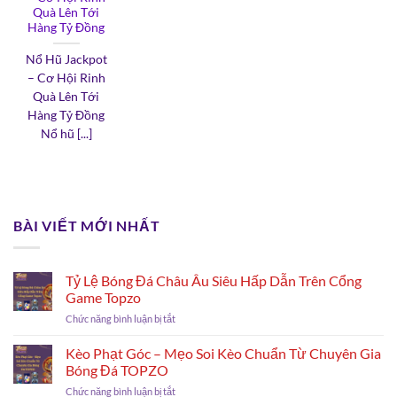
Quà Lên Tới
Hàng Tỷ Đồng
Nổ Hũ Jackpot
– Cơ Hội Rinh
Quà Lên Tới
Hàng Tỷ Đồng
Nổ hũ [...]
BÀI VIẾT MỚI NHẤT
Tỷ Lệ Bóng Đá Châu Âu Siêu Hấp Dẫn Trên Cổng
Game Topzo
Chức năng bình luận bị tắt
ở
Tỷ
Lệ
Kèo Phạt Góc – Mẹo Soi Kèo Chuẩn Từ Chuyên Gia
Bóng
Bóng Đá TOPZO
Đá
Chức năng bình luận bị tắt
ở
Châu