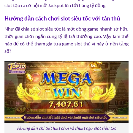
slot tạo ra cơ hội mở Jackpot lên tới hàng tỷ đồng.
Hướng dẫn cách chơi slot siêu tốc với tân thủ
Như đã chia sẻ slot siêu tốc là một dòng game nhanh sở hữu
thời gian chơi ngắn cùng tỷ lệ trả thưởng cao. Vậy làm thế
nào để có thể tham gia tựa game slot thú vị này ở nền tảng
số?
Hướng dẫn chi tiết luật chơi và thuật ngữ slot siêu tốc