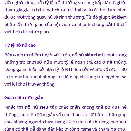
với người dùng bởi tỷ lệ trả thưởng vô cùng hấp dẫn. Người
tham gia giải trí chỉ mất chưa tới 1 giây là có thể thực hiện
được một vòng quay hũ và rinh thưởng. Từ đó giúp tiết kiệm
phần lớn thời gian của hội viên và nhanh chóng bắt hũ chỉ
với 1 cú click đơn giản.
Tỷ lệ nổ hũ cao
Bên cạnh ưu điểm tuyệt vời trên,
nổ hũ siêu tốc
là một trong
những trò chơi sở hữu mức tỷ lệ hoàn trả cao ở hệ thống.
Dòng game hiện sở hữu tỷ lệ RTP lên tới 96.8% với 60 – 80
lượt mở hũ ở mỗi phòng, từ đó giúp gia tăng trải nghiệm so
với lối chơi truyền thống.
Giao diện đơn giản
Nhắc tới
nổ hũ siêu tốc
chắc chắn không thể bỏ qua hệ
thống giao diện đơn giản với các thao tác cơ bản. Từ đó giúp
cho những người chưa từng cá cược đổi thưởng bao giờ
cũng có thể dễ dàng đặt kèo ở cổng game và tham gia chơi