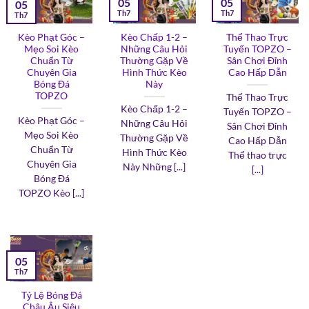
05
05
05
Th7
Th7
Th7
Kèo Phạt Góc –
Kèo Chấp 1-2 –
Thể Thao Trực
Mẹo Soi Kèo
Những Câu Hỏi
Tuyến TOPZO –
Chuẩn Từ
Thường Gặp Về
Sân Chơi Đỉnh
Chuyên Gia
Hình Thức Kèo
Cao Hấp Dẫn
Bóng Đá
Này
TOPZO
Thể Thao Trực
Kèo Chấp 1-2 –
Tuyến TOPZO –
Kèo Phạt Góc –
Những Câu Hỏi
Sân Chơi Đỉnh
Mẹo Soi Kèo
Thường Gặp Về
Cao Hấp Dẫn
Chuẩn Từ
Hình Thức Kèo
Thể thao trực
Chuyên Gia
Này Những [...]
[...]
Bóng Đá
TOPZO Kèo [...]
05
Th7
Tỷ Lệ Bóng Đá
Châu Âu Siêu