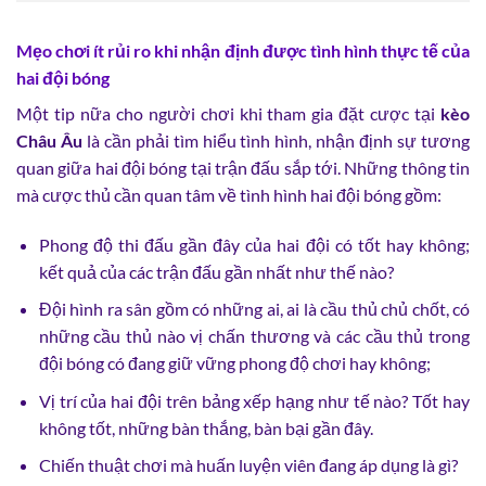
Mẹo chơi ít rủi ro khi nhận định được tình hình thực tế của
hai đội bóng
Một tip nữa cho người chơi khi tham gia đặt cược tại
kèo
Châu Âu
là cần phải tìm hiểu tình hình, nhận định sự tương
quan giữa hai đội bóng tại trận đấu sắp tới. Những thông tin
mà cược thủ cần quan tâm về tình hình hai đội bóng gồm:
Phong độ thi đấu gần đây của hai đội có tốt hay không;
kết quả của các trận đấu gần nhất như thế nào?
Đội hình ra sân gồm có những ai, ai là cầu thủ chủ chốt, có
những cầu thủ nào vị chấn thương và các cầu thủ trong
đội bóng có đang giữ vững phong độ chơi hay không;
Vị trí của hai đội trên bảng xếp hạng như tế nào? Tốt hay
không tốt, những bàn thắng, bàn bại gần đây.
Chiến thuật chơi mà huấn luyện viên đang áp dụng là gì?