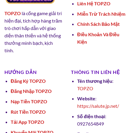
Liên Hệ TOPZO
TOPZO
là cổng game giải trí
Miễn Trừ Trách Nhiệm
hiện đại, tích hợp hàng trăm
Chính Sách Bảo Mật
trò chơi hấp dẫn với giao
Điều Khoản Và Điều
diện thân thiện và hệ thống
Kiện
thưởng minh bạch, kịch
tính.
HƯỚNG DẪN
THÔNG TIN LIÊN HỆ
Đăng Ký TOPZO
Tên thương hiệu
:
TOPZO
Đăng Nhập TOPZO
Website
:
Nạp Tiền TOPZO
https://salute.jp.net/
Rút Tiền TOPZO
Số điện thoại
:
Tải App TOPZO
0927654849
Khuyến Mãi TOPZO